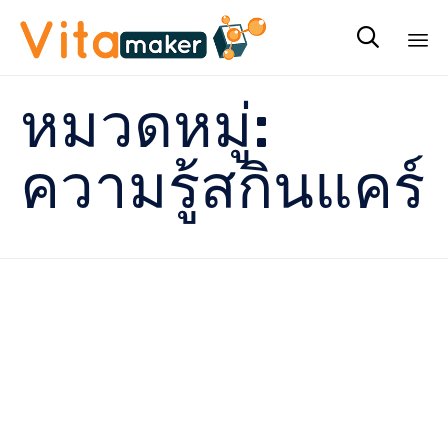

Sk
หมวดหมู่:
to
co
ความรู้สกินแคร์